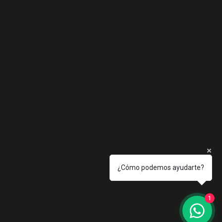
Contacto
agenciaactiva@agenciaactiva.com.co
314 319 1982
Cra. 19 No. 3-41, Quinta Terranova
Cajicá, Cundinamarca
Legal
Privacy Policy
Accessibility
Statement
¿Cómo podemos ayudarte?
1